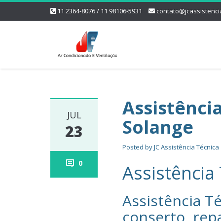
11 2364-8076 / 11 98106-5931
contato@jcassistenci
Assistênci
JUL
Solange
23
Posted by
JC Assistência Técnica
0
Assistência
Assistência Té
conserto, rep