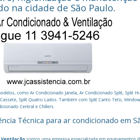
do na cidade de
São Paulo
.
los, como Ar Condicionado Janela, Ar Condicionado Split, Split Hi-
plit Cassete, Split Quatro Lados. Também com Split Canto Teto, Window 
cionado Central e Chillers.
tência Técnica para ar condicionado em S
 Ventilação
somos uma empresa especializada em equipamentos d