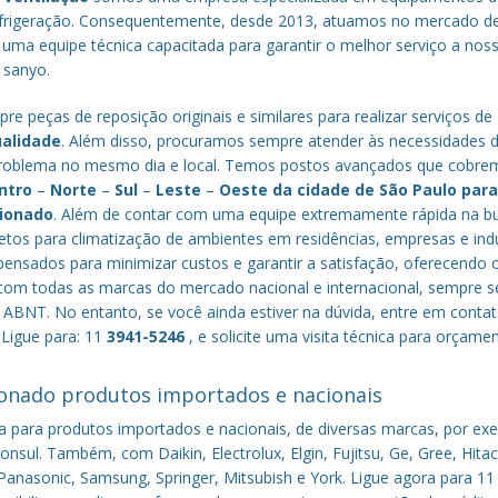
efrigeração. Consequentemente, desde 2013, atuamos no mercado d
 uma equipe técnica capacitada para garantir o melhor serviço a nos
a sanyo.
re peças de reposição originais e similares para realizar serviços de
ualidade
. Além disso, procuramos sempre atender às necessidades 
o problema no mesmo dia e local. Temos postos avançados que cobr
ntro
–
Norte
–
Sul
–
Leste
–
Oeste da cidade de
São Paulo
par
cionado
. Além de contar com uma equipe extremamente rápida na b
tos para climatização de ambientes em residências, empresas e indú
nsados para minimizar custos e garantir a satisfação, oferecendo 
om todas as marcas do mercado nacional e internacional, sempre s
ABNT. No entanto, se você ainda estiver na dúvida, entre em conta
 Ligue para: 11
3941-5246
, e solicite uma visita técnica para orçame
onado produtos importados e nacionais
a para produtos importados e nacionais, de diversas marcas, por ex
nsul. Também, com Daikin, Electrolux, Elgin, Fujitsu, Ge, Gree, Hitac
anasonic, Samsung, Springer, Mitsubish e York. Ligue agora para 11