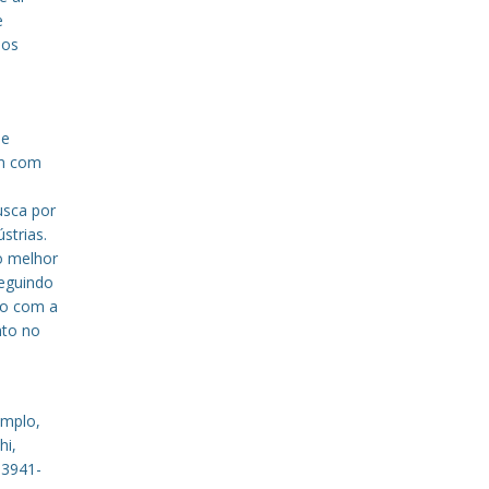
e
sos
de
em com
a
usca por
strias.
o melhor
eguindo
to com a
nto no
emplo,
hi,
 3941-