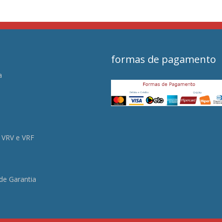
formas de pagamento
a
s
 VRV e VRF
 de Garantia