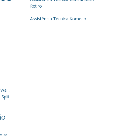
Retiro
Assistência Técnica Komeco
Wall,
Split,
ão
e ar