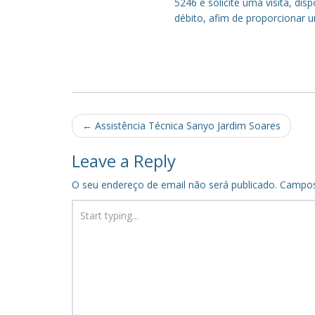
5246 e solicite uma visita, di
débito, afim de proporcionar 
Post
←
Assistência Técnica Sanyo Jardim Soares
navigation
Leave a Reply
O seu endereço de email não será publicado.
Campos