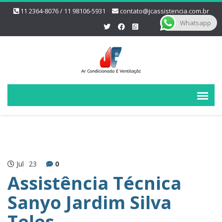
11 2364-8076 / 11 98106-5931
contato@jcassistencia.com.br
Whatsapp
Jul
23
0
Assistência Técnica
Sanyo Jardim Silva
Teles