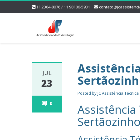
11 2364-8076 / 11 98106-5931
contato@jcassistenci
Assistênci
JUL
Sertãozin
23
Posted by
JC Assistência Técnica
0
Assistência
Sertãozinh
Assistência Té