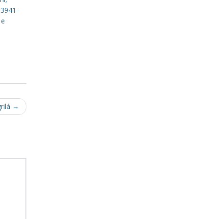
 3941-
 e
rilá
→