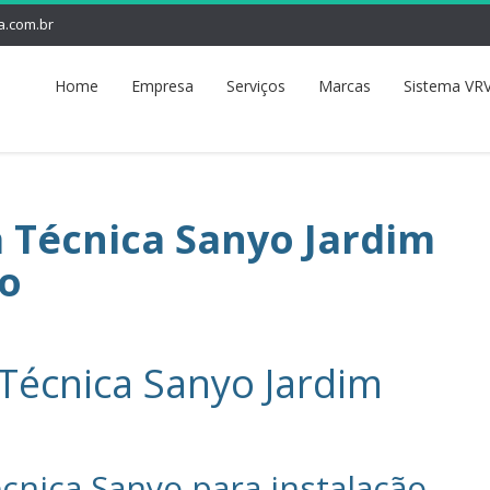
a.com.br
Home
Empresa
Serviços
Marcas
Sistema VRV
a Técnica Sanyo Jardim
ho
 Técnica Sanyo Jardim
o
cnica Sanyo‎ para instalação,