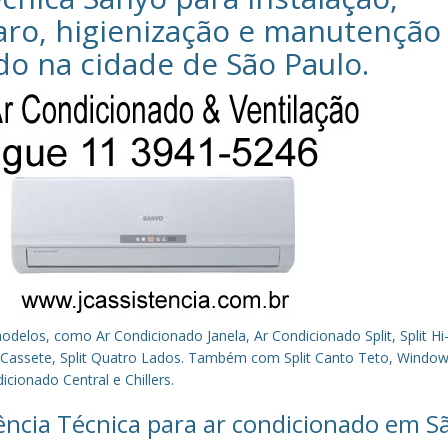
aro, higienização e manutenção
do na cidade de
São Paulo
.
los, como Ar Condicionado Janela, Ar Condicionado Split, Split Hi-
plit Cassete, Split Quatro Lados. Também com Split Canto Teto, Window 
cionado Central e Chillers.
tência Técnica para ar condicionado em S