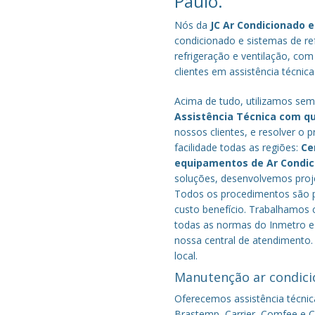
Paulo.
Nós da
JC Ar Condicionado e
condicionado e sistemas de r
refrigeração e ventilação, com
clientes em assistência técnic
Acima de tudo, utilizamos semp
Assistência Técnica com q
nossos clientes, e resolver 
facilidade todas as regiões:
Ce
equipamentos de Ar Condi
soluções, desenvolvemos proje
Todos os procedimentos são pe
custo benefício.
Trabalhamos c
todas as normas do Inmetro e 
nossa central de atendimento.
local.
Manutenção ar condici
Oferecemos assistência técnic
Brastemp, Carrier, Comfee e Co