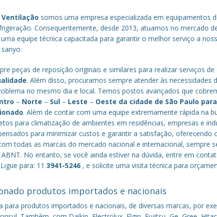
 Ventilação
somos uma empresa especializada em equipamentos d
efrigeração. Consequentemente, desde 2013, atuamos no mercado d
 uma equipe técnica capacitada para garantir o melhor serviço a nos
a sanyo.
re peças de reposição originais e similares para realizar serviços de
ualidade
. Além disso, procuramos sempre atender às necessidades 
o problema no mesmo dia e local. Temos postos avançados que cobr
ntro
–
Norte
–
Sul
–
Leste
–
Oeste da cidade de
São Paulo
par
cionado
. Além de contar com uma equipe extremamente rápida na b
tos para climatização de ambientes em residências, empresas e indú
nsados para minimizar custos e garantir a satisfação, oferecendo 
om todas as marcas do mercado nacional e internacional, sempre s
ABNT. No entanto, se você ainda estiver na dúvida, entre em conta
 Ligue para: 11
3941-5246
, e solicite uma visita técnica para orçame
onado produtos importados e nacionais
a para produtos importados e nacionais, de diversas marcas, por ex
nsul. Também, com Daikin, Electrolux, Elgin, Fujitsu, Ge, Gree, Hitac