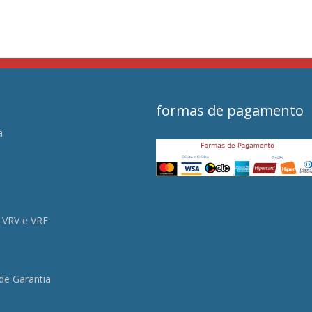
formas de pagamento
a
s
 VRV e VRF
 de Garantia