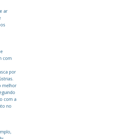
e ar
e
sos
de
em com
a
usca por
strias.
o melhor
eguindo
to com a
nto no
emplo,
hi,