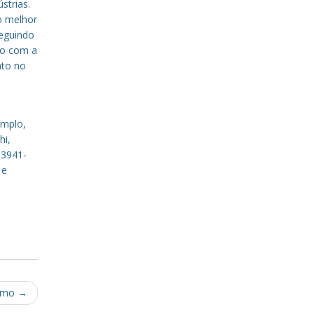
strias.
o melhor
eguindo
to com a
nto no
emplo,
hi,
 3941-
 e
armo
→