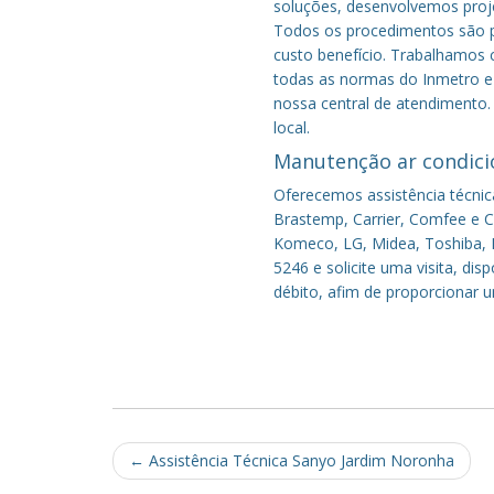
soluções, desenvolvemos proje
Todos os procedimentos são pe
custo benefício.
Trabalhamos c
todas as normas do Inmetro e 
nossa central de atendimento.
local.
Manutenção ar condici
Oferecemos assistência técnic
Brastemp, Carrier, Comfee e Co
Komeco, LG, Midea, Toshiba, P
5246 e solicite uma visita, di
débito, afim de proporcionar 
Post
←
Assistência Técnica Sanyo Jardim Noronha