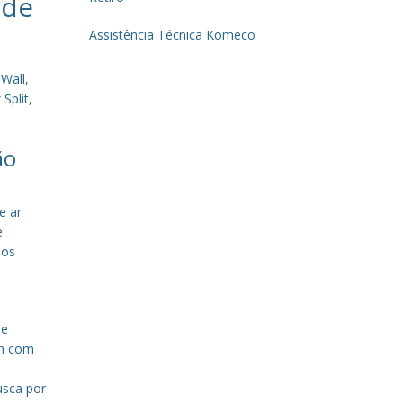
 de
Assistência Técnica Komeco
Wall,
Split,
ão
e ar
e
sos
de
em com
a
usca por