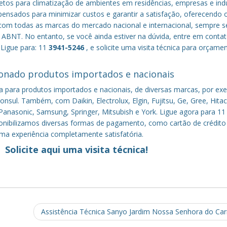
tos para climatização de ambientes em residências, empresas e indú
nsados para minimizar custos e garantir a satisfação, oferecendo 
om todas as marcas do mercado nacional e internacional, sempre s
ABNT. No entanto, se você ainda estiver na dúvida, entre em conta
 Ligue para: 11
3941-5246
, e solicite uma visita técnica para orçame
onado produtos importados e nacionais
a para produtos importados e nacionais, de diversas marcas, por ex
nsul. Também, com Daikin, Electrolux, Elgin, Fujitsu, Ge, Gree, Hitac
anasonic, Samsung, Springer, Mitsubish e York. Ligue agora para 11
sponibilizamos diversas formas de pagamento, como cartão de crédito
uma experiência completamente satisfatória.
Solicite aqui uma visita técnica!
Assistência Técnica Sanyo Jardim Nossa Senhora do C