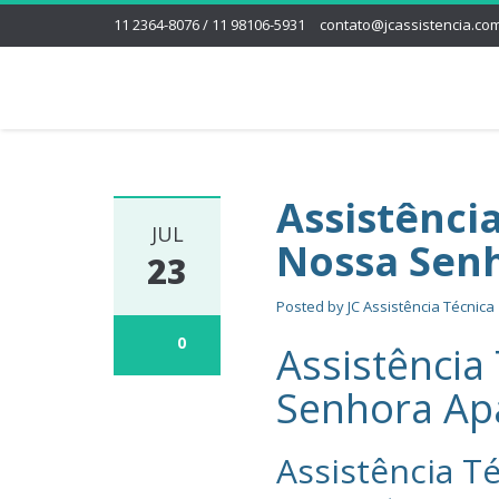
11 2364-8076 / 11 98106-5931
contato@jcassistencia.com
Assistênci
JUL
Nossa Sen
23
Posted by
JC Assistência Técnica
0
Assistência
Senhora Ap
Assistência Té