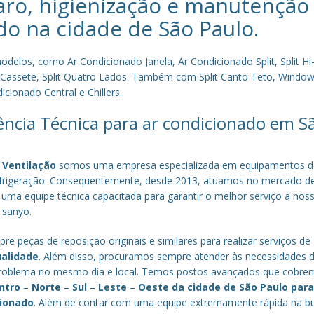
aro, higienização e manutenção
do na cidade de
São Paulo
.
los, como Ar Condicionado Janela, Ar Condicionado Split, Split Hi-
plit Cassete, Split Quatro Lados. Também com Split Canto Teto, Window 
cionado Central e Chillers.
tência Técnica para ar condicionado em S
 Ventilação
somos uma empresa especializada em equipamentos d
efrigeração. Consequentemente, desde 2013, atuamos no mercado d
 uma equipe técnica capacitada para garantir o melhor serviço a nos
a sanyo.
re peças de reposição originais e similares para realizar serviços de
ualidade
. Além disso, procuramos sempre atender às necessidades 
o problema no mesmo dia e local. Temos postos avançados que cobr
ntro
–
Norte
–
Sul
–
Leste
–
Oeste da cidade de
São Paulo
par
cionado
. Além de contar com uma equipe extremamente rápida na b