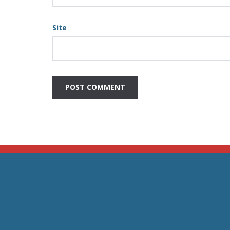
Site
JC Ar Condicionado E ventilação –
Home
Assistência Técnica Grande São
Paulo
Empres
Serviço
Telefone: (11) 2364-8076