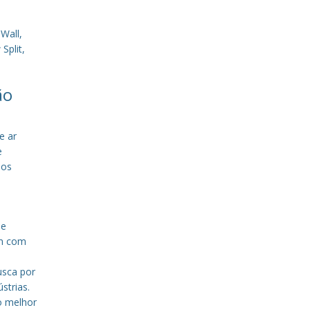
Wall,
Split,
ão
e ar
e
sos
de
em com
a
usca por
strias.
o melhor