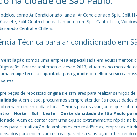
do na cidade de
São Paulo
.
los, como Ar Condicionado Janela, Ar Condicionado Split, Split Hi-
plit Cassete, Split Quatro Lados. Também com Split Canto Teto, Window 
cionado Central e Chillers.
tência Técnica para ar condicionado em S
 Ventilação
somos uma empresa especializada em equipamentos d
efrigeração. Consequentemente, desde 2013, atuamos no mercado d
 uma equipe técnica capacitada para garantir o melhor serviço a nos
a sanyo.
re peças de reposição originais e similares para realizar serviços de
ualidade
. Além disso, procuramos sempre atender às necessidades 
o problema no mesmo dia e local. Temos postos avançados que cobr
ntro
–
Norte
–
Sul
–
Leste
–
Oeste da cidade de
São Paulo
par
cionado
. Além de contar com uma equipe extremamente rápida na b
tos para climatização de ambientes em residências, empresas e indú
nsados para minimizar custos e garantir a satisfação, oferecendo 