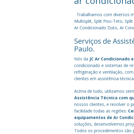
ar condiciona
Trabalhamos com diversos mode
Multisplit, Split Piso-Teto, S
Ar Condicionado Duto, Ar Condi
Serviços de Assis
Paulo.
Nós da
JC Ar Condicionado e
condicionado e sistemas de r
refrigeração e ventilação, com
clientes em assistência técnic
Acima de tudo, utilizamos semp
Assistência Técnica com q
nossos clientes, e resolver 
facilidade todas as regiões:
Ce
equipamentos de Ar Condi
soluções, desenvolvemos proje
Todos os procedimentos são pe