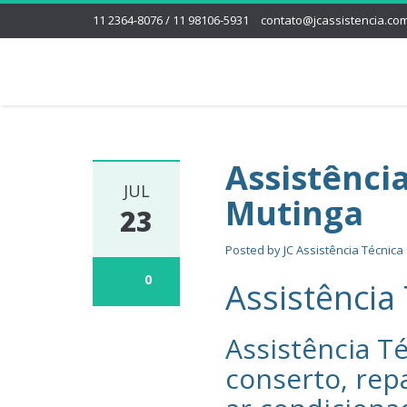
11 2364-8076 / 11 98106-5931
contato@jcassistencia.com
Assistênci
JUL
Mutinga
23
Posted by
JC Assistência Técnica
0
Assistência
Assistência Té
conserto, rep