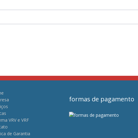
me
formas de pagamento
resa
iços
cas
tema VRV e VRF
tato
tica de Garantia