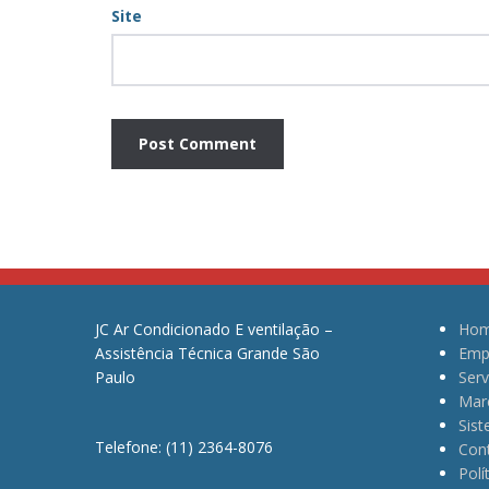
Site
JC Ar Condicionado E ventilação –
Ho
Assistência Técnica Grande São
Emp
Paulo
Serv
Mar
Sis
Telefone: (11) 2364-8076
Con
Polí