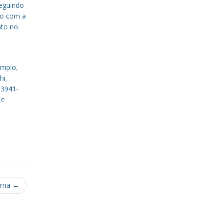
eguindo
to com a
nto no
emplo,
hi,
 3941-
 e
yrna
→