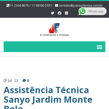
11 2364-8076 / 11 98106-5931
contato@jcassistencia.com.br
Whatsapp
Jul
23
0
Assistência Técnica
Sanyo Jardim Monte
Belo