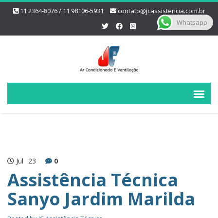
11 2364-8076 / 11 98106-5931
contato@jcassistencia.com.br
Whatsapp
Jul
23
0
Assistência Técnica
Sanyo Jardim Marilda