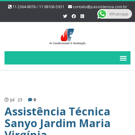
11 2364-8076 / 11 98106-5931
contato@jcassistencia.com.br
Whatsapp
Jul
23
0
Assistência Técnica
Sanyo Jardim Maria
Virgínia