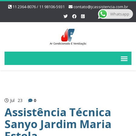
11 2364-8076 / 11 98106-5931
contato@jcassistencia.com.br
Whatsapp
Jul
23
0
Assistência Técnica
Sanyo Jardim Maria
Estela