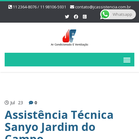
11 2364-8076 / 11 98106-5931
contato@jcassistencia.com.br
Whatsapp
Jul
23
0
Assistência Técnica
Sanyo Jardim do
Campo