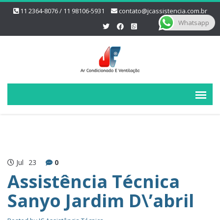
11 2364-8076 / 11 98106-5931
contato@jcassistencia.com.br
Whatsapp
Jul
23
0
Assistência Técnica
Sanyo Jardim D\’abril