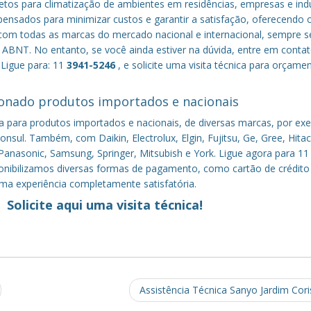
tos para climatização de ambientes em residências, empresas e indú
nsados para minimizar custos e garantir a satisfação, oferecendo 
om todas as marcas do mercado nacional e internacional, sempre s
ABNT. No entanto, se você ainda estiver na dúvida, entre em conta
 Ligue para: 11
3941-5246
, e solicite uma visita técnica para orçame
onado produtos importados e nacionais
a para produtos importados e nacionais, de diversas marcas, por ex
nsul. Também, com Daikin, Electrolux, Elgin, Fujitsu, Ge, Gree, Hitac
anasonic, Samsung, Springer, Mitsubish e York. Ligue agora para 11
sponibilizamos diversas formas de pagamento, como cartão de crédito
uma experiência completamente satisfatória.
Solicite aqui uma visita técnica!
Assistência Técnica Sanyo Jardim Cor