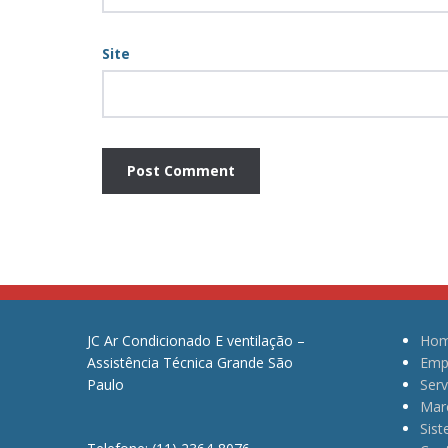
Site
JC Ar Condicionado E ventilação –
Ho
Assistência Técnica Grande São
Emp
Paulo
Serv
Mar
Sis