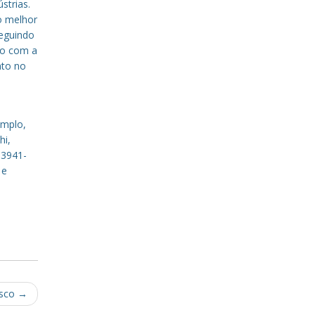
strias.
o melhor
eguindo
to com a
nto no
emplo,
hi,
 3941-
 e
isco
→