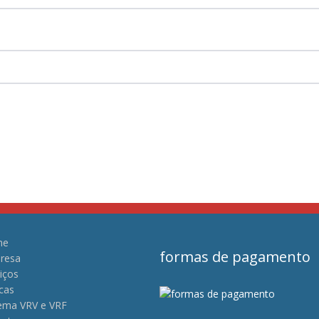
me
formas de pagamento
resa
iços
cas
tema VRV e VRF