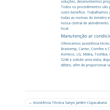
soluções, desenvolvemos proje
Todos os procedimentos são pe
custo benefício.
Trabalhamos c
todas as normas do Inmetro e 
nossa central de atendimento.
local.
Manutenção ar condici
Oferecemos assistência técnic
Brastemp, Carrier, Comfee e Co
Komeco, LG, Midea, Toshiba, P
5246 e solicite uma visita, di
débito, afim de proporcionar 
Post
←
Assistência Técnica Sanyo Jardim Copacabana