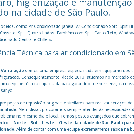
aro, higienização e manutenção
do na cidade de
São Paulo
.
los, como Ar Condicionado Janela, Ar Condicionado Split, Split Hi-
plit Cassete, Split Quatro Lados. Também com Split Canto Teto, Window 
cionado Central e Chillers.
tência Técnica para ar condicionado em S
 Ventilação
somos uma empresa especializada em equipamentos d
efrigeração. Consequentemente, desde 2013, atuamos no mercado d
 uma equipe técnica capacitada para garantir o melhor serviço a nos
a sanyo.
re peças de reposição originais e similares para realizar serviços de
ualidade
. Além disso, procuramos sempre atender às necessidades 
o problema no mesmo dia e local. Temos postos avançados que cobr
ntro
–
Norte
–
Sul
–
Leste
–
Oeste da cidade de
São Paulo
par
cionado
. Além de contar com uma equipe extremamente rápida na b