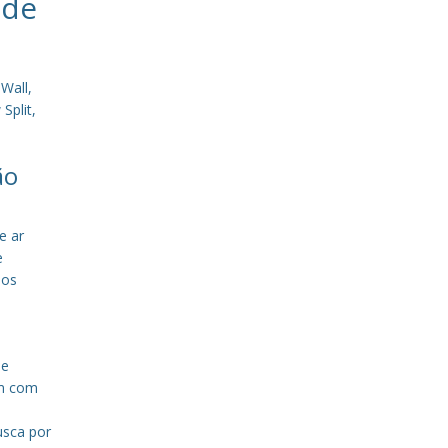
 de
Wall,
Split,
ão
e ar
e
sos
de
em com
a
usca por