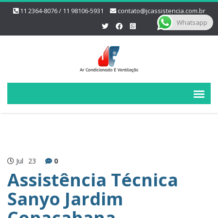
11 2364-8076 / 11 98106-5931
contato@jcassistencia.com.br
Whatsapp
Jul
23
0
Assistência Técnica
Sanyo Jardim
Copacabana