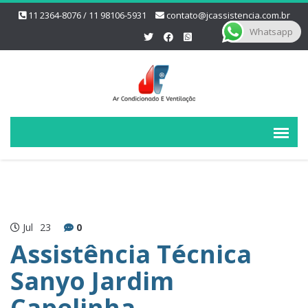
11 2364-8076 / 11 98106-5931
contato@jcassistencia.com.br
Whatsapp
Jul
23
0
Assistência Técnica
Sanyo Jardim
Capelinha