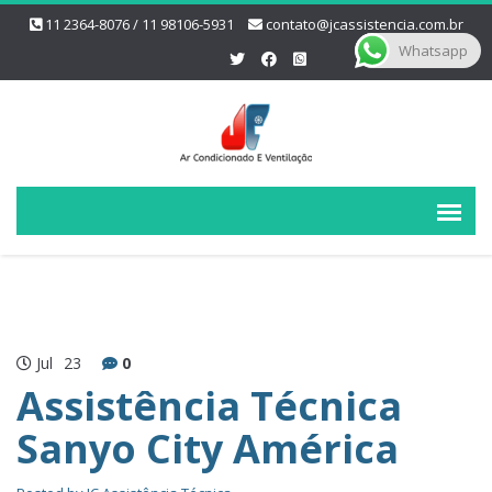
11 2364-8076 / 11 98106-5931
contato@jcassistencia.com.br
Whatsapp
Jul
23
0
Assistência Técnica
Sanyo City América