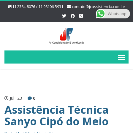
11 2364-8076 / 11 98106-5931
contato@jcassistencia.com.br
Whatsapp
Jul
23
0
Assistência Técnica
Sanyo Cipó do Meio