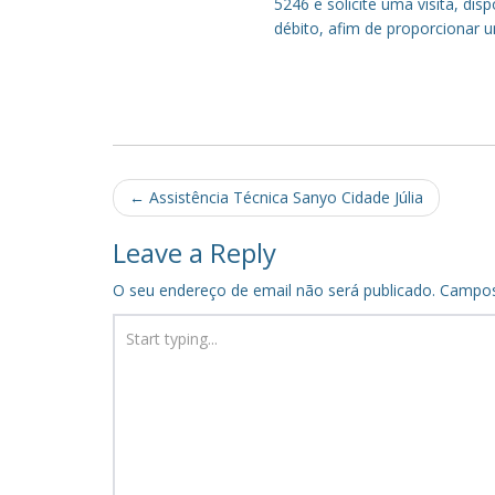
5246 e solicite uma visita, di
débito, afim de proporcionar 
Post
←
Assistência Técnica Sanyo Cidade Júlia
navigation
Leave a Reply
O seu endereço de email não será publicado.
Campos