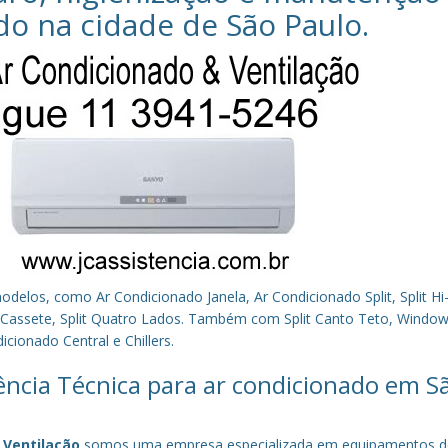
do na cidade de
São Paulo
.
los, como Ar Condicionado Janela, Ar Condicionado Split, Split Hi-
plit Cassete, Split Quatro Lados. Também com Split Canto Teto, Window 
cionado Central e Chillers.
tência Técnica para ar condicionado em S
 Ventilação
somos uma empresa especializada em equipamentos d