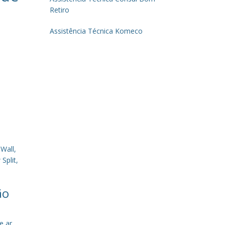
Retiro
Assistência Técnica Komeco
Wall,
Split,
ão
e ar