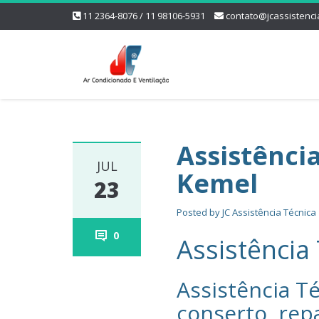
11 2364-8076 / 11 98106-5931
contato@jcassistenci
Assistênci
JUL
Kemel
23
Posted by
JC Assistência Técnica
0
Assistência
Assistência Té
conserto, rep