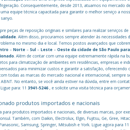
efrigeração. Consequentemente, desde 2013, atuamos no mercado d
 uma equipe técnica capacitada para garantir o melhor serviço a nos
a sanyo.
re peças de reposição originais e similares para realizar serviços de
ualidade
. Além disso, procuramos sempre atender às necessidades 
o problema no mesmo dia e local. Temos postos avançados que cobr
ntro
–
Norte
–
Sul
–
Leste
–
Oeste da cidade de
São Paulo
par
cionado
. Além de contar com uma equipe extremamente rápida na b
tos para climatização de ambientes em residências, empresas e indú
nsados para minimizar custos e garantir a satisfação, oferecendo 
om todas as marcas do mercado nacional e internacional, sempre s
ABNT. No entanto, se você ainda estiver na dúvida, entre em conta
 Ligue para: 11
3941-5246
, e solicite uma visita técnica para orçame
onado produtos importados e nacionais
a para produtos importados e nacionais, de diversas marcas, por ex
nsul. Também, com Daikin, Electrolux, Elgin, Fujitsu, Ge, Gree, Hitac
anasonic, Samsung, Springer, Mitsubish e York. Ligue agora para 11