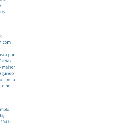
e
sos
de
em com
a
usca por
strias.
o melhor
eguindo
to com a
nto no
emplo,
hi,
 3941-