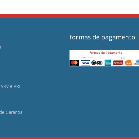
formas de pagamento
a
s
 VRV e VRF
 de Garantia