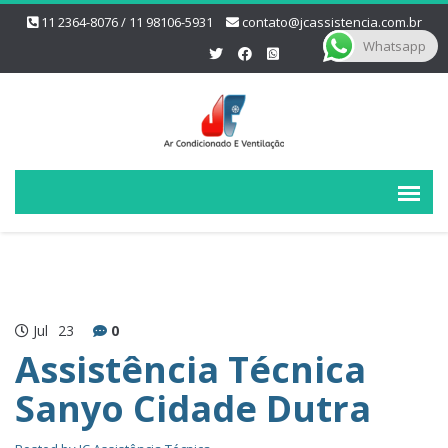
11 2364-8076 / 11 98106-5931
contato@jcassistencia.com.br
Whatsapp
Jul
23
0
Assistência Técnica
Sanyo Cidade Dutra