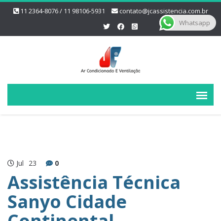
11 2364-8076 / 11 98106-5931
contato@jcassistencia.com.br
Whatsapp
Jul
23
0
Assistência Técnica
Sanyo Cidade
Continental