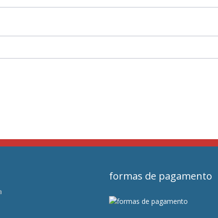
formas de pagamento
a
s