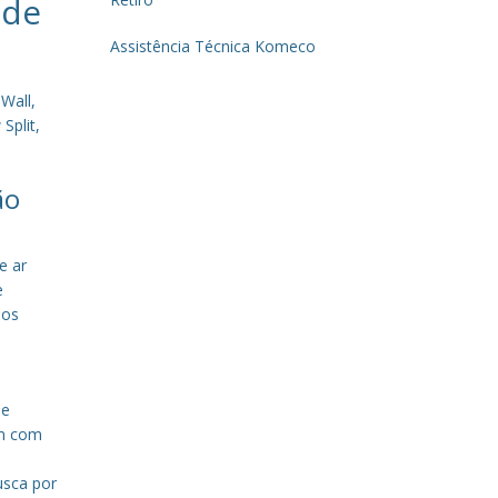
 de
Assistência Técnica Komeco
Wall,
Split,
ão
e ar
e
sos
de
em com
a
usca por