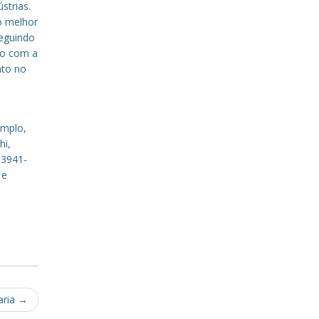
strias.
o melhor
eguindo
to com a
nto no
emplo,
hi,
 3941-
 e
aria
→