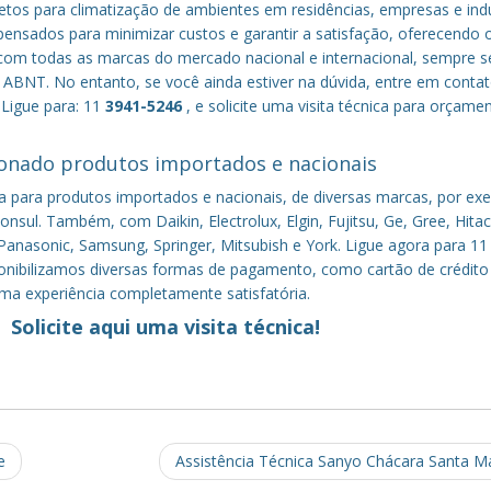
tos para climatização de ambientes em residências, empresas e indú
nsados para minimizar custos e garantir a satisfação, oferecendo 
om todas as marcas do mercado nacional e internacional, sempre s
ABNT. No entanto, se você ainda estiver na dúvida, entre em conta
 Ligue para: 11
3941-5246
, e solicite uma visita técnica para orçame
onado produtos importados e nacionais
a para produtos importados e nacionais, de diversas marcas, por ex
nsul. Também, com Daikin, Electrolux, Elgin, Fujitsu, Ge, Gree, Hitac
anasonic, Samsung, Springer, Mitsubish e York. Ligue agora para 11
sponibilizamos diversas formas de pagamento, como cartão de crédito
uma experiência completamente satisfatória.
Solicite aqui uma visita técnica!
e
Assistência Técnica Sanyo Chácara Santa M