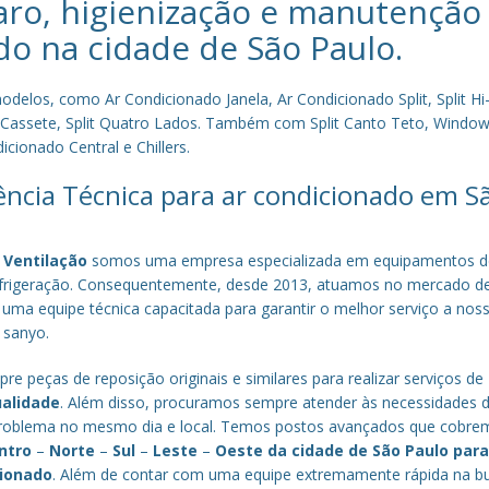
aro, higienização e manutenção
do na cidade de
São Paulo
.
los, como Ar Condicionado Janela, Ar Condicionado Split, Split Hi-
plit Cassete, Split Quatro Lados. Também com Split Canto Teto, Window 
cionado Central e Chillers.
tência Técnica para ar condicionado em S
 Ventilação
somos uma empresa especializada em equipamentos d
efrigeração. Consequentemente, desde 2013, atuamos no mercado d
 uma equipe técnica capacitada para garantir o melhor serviço a nos
a sanyo.
re peças de reposição originais e similares para realizar serviços de
ualidade
. Além disso, procuramos sempre atender às necessidades 
o problema no mesmo dia e local. Temos postos avançados que cobr
ntro
–
Norte
–
Sul
–
Leste
–
Oeste da cidade de
São Paulo
par
cionado
. Além de contar com uma equipe extremamente rápida na b