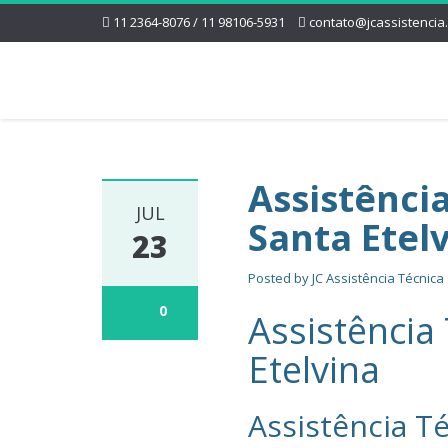
11 2364-8076 / 11 98106-5931
contato@jcassistencia
Assistênci
JUL
Santa Etel
23
Posted by
JC Assistência Técnica
0
Assistência
Etelvina
Assistência Té