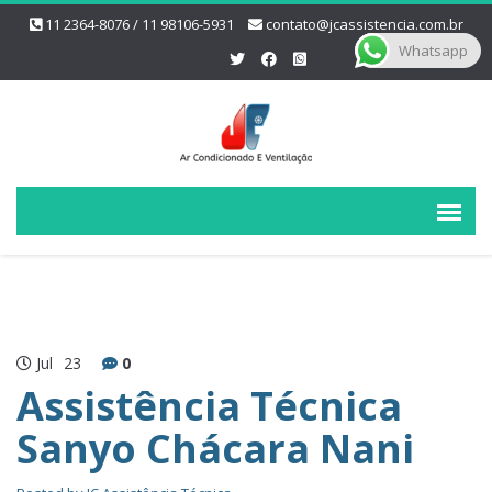
11 2364-8076 / 11 98106-5931
contato@jcassistencia.com.br
Whatsapp
Jul
23
0
Assistência Técnica
Sanyo Chácara Nani