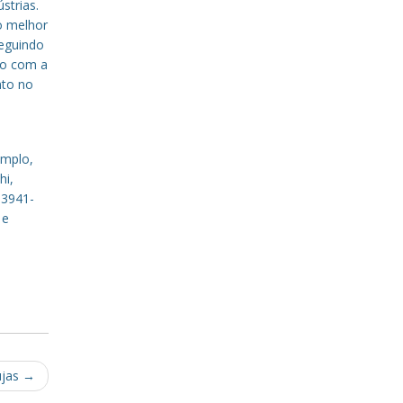
strias.
o melhor
eguindo
to com a
nto no
emplo,
hi,
 3941-
 e
ujas
→