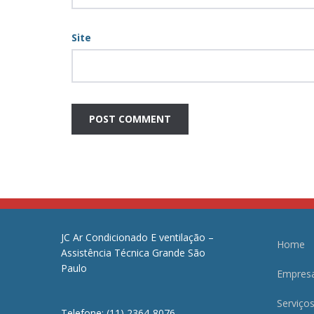
Site
JC Ar Condicionado E ventilação –
Home
Assistência Técnica Grande São
Paulo
Empres
Serviço
Telefone: (11) 2364-8076