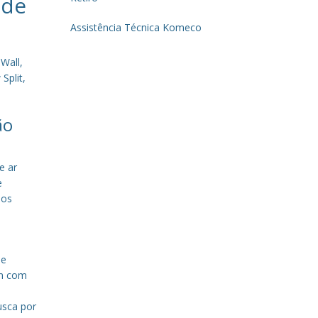
 de
Assistência Técnica Komeco
Wall,
Split,
ão
e ar
e
sos
de
em com
a
usca por