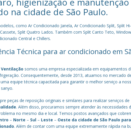
aro, higienização e manutenção
do na cidade de
São Paulo
.
los, como Ar Condicionado Janela, Ar Condicionado Split, Split Hi-
plit Cassete, Split Quatro Lados. Também com Split Canto Teto, Window 
cionado Central e Chillers.
tência Técnica para ar condicionado em S
 Ventilação
somos uma empresa especializada em equipamentos d
efrigeração. Consequentemente, desde 2013, atuamos no mercado d
 uma equipe técnica capacitada para garantir o melhor serviço a nos
a sanyo.
re peças de reposição originais e similares para realizar serviços de
ualidade
. Além disso, procuramos sempre atender às necessidades 
o problema no mesmo dia e local. Temos postos avançados que cobr
ntro
–
Norte
–
Sul
–
Leste
–
Oeste da cidade de
São Paulo
par
cionado
. Além de contar com uma equipe extremamente rápida na b