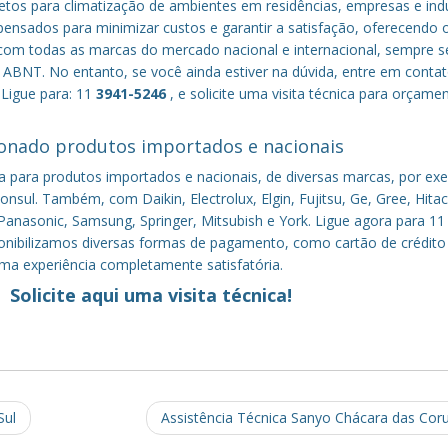
tos para climatização de ambientes em residências, empresas e indú
nsados para minimizar custos e garantir a satisfação, oferecendo 
om todas as marcas do mercado nacional e internacional, sempre s
ABNT. No entanto, se você ainda estiver na dúvida, entre em conta
 Ligue para: 11
3941-5246
, e solicite uma visita técnica para orçame
onado produtos importados e nacionais
a para produtos importados e nacionais, de diversas marcas, por ex
nsul. Também, com Daikin, Electrolux, Elgin, Fujitsu, Ge, Gree, Hitac
anasonic, Samsung, Springer, Mitsubish e York. Ligue agora para 11
sponibilizamos diversas formas de pagamento, como cartão de crédito
uma experiência completamente satisfatória.
Solicite aqui uma visita técnica!
Sul
Assistência Técnica Sanyo Chácara das Cor