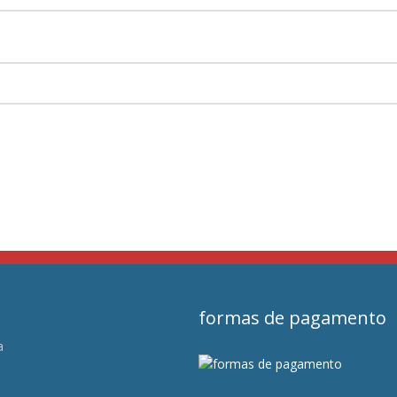
formas de pagamento
a
s