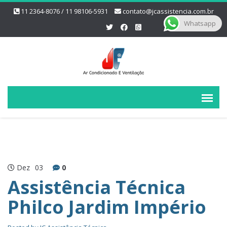
11 2364-8076 / 11 98106-5931
contato@jcassistencia.com.br
Whatsapp
Dez
03
0
Assistência Técnica
Philco Jardim Império