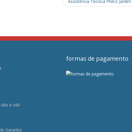
Assistência Técnica Philco Jardim
formas de pagamento
a
s
 VRV e VRF
 de Garantia