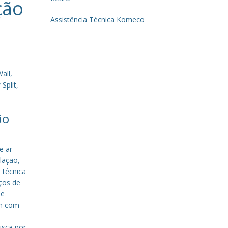
ção
Assistência Técnica Komeco
all,
Split,
ão
e ar
lação,
 técnica
iços de
de
em com
a
usca por