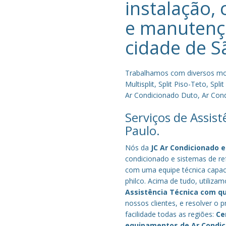
instalação, 
e manutenç
cidade de
S
Trabalhamos com diversos mode
Multisplit, Split Piso-Teto, S
Ar Condicionado Duto, Ar Condi
Serviços de Assis
Paulo.
Nós da
JC Ar Condicionado e
condicionado e sistemas de re
com uma equipe técnica capacit
philco. Acima de tudo, utilizam
Assistência Técnica com q
nossos clientes, e resolver 
facilidade todas as regiões:
Ce
equipamentos de Ar Condi