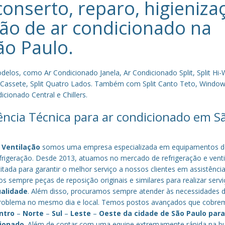
conserto, reparo, higieniza
ão de ar condicionado na
ão Paulo
.
los, como Ar Condicionado Janela, Ar Condicionado Split, Split Hi-W
plit Cassete, Split Quatro Lados. Também com Split Canto Teto, Window 
cionado Central e Chillers.
tência Técnica para ar condicionado em S
 Ventilação
somos uma empresa especializada em equipamentos d
frigeração. Desde 2013, atuamos no mercado de refrigeração e venti
ada para garantir o melhor serviço a nossos clientes em assistência
os sempre peças de reposição originais e similares para realizar serv
ualidade
. Além disso, procuramos sempre atender às necessidades 
o problema no mesmo dia e local. Temos postos avançados que cobr
ntro
–
Norte
–
Sul
–
Leste
–
Oeste da cidade de
São Paulo
par
cionado
. Além de contar com uma equipe extremamente rápida na b