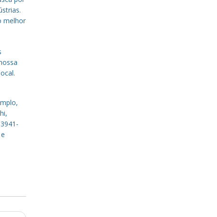
strias.
o melhor
s
 nossa
ocal.
emplo,
hi,
 3941-
 e