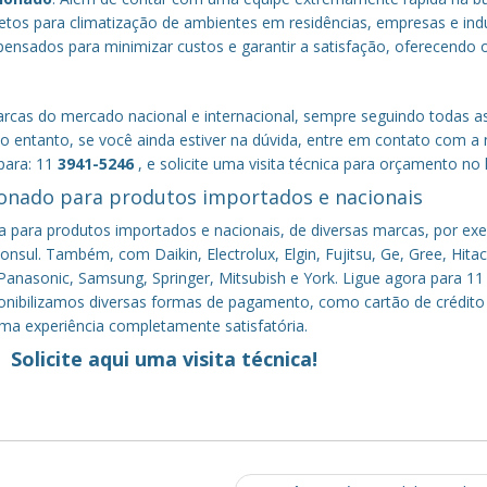
tos para climatização de ambientes em residências, empresas e indú
nsados para minimizar custos e garantir a satisfação, oferecendo 
cas do mercado nacional e internacional, sempre seguindo todas a
 entanto, se você ainda estiver na dúvida, entre em contato com a
para: 11
3941-5246
, e solicite uma visita técnica para orçamento no l
onado para produtos importados e nacionais
a para produtos importados e nacionais, de diversas marcas, por ex
nsul. Também, com Daikin, Electrolux, Elgin, Fujitsu, Ge, Gree, Hitac
anasonic, Samsung, Springer, Mitsubish e York. Ligue agora para 11
sponibilizamos diversas formas de pagamento, como cartão de crédito
uma experiência completamente satisfatória.
Solicite aqui uma visita técnica!