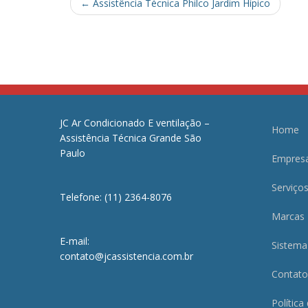
Post
←
Assistência Técnica Philco Jardim Hípico
navigation
JC Ar Condicionado E ventilação –
Home
Assistência Técnica Grande São
Paulo
Empres
Serviço
Telefone: (11) 2364-8076
Marcas
E-mail:
Sistema
contato@jcassistencia.com.br
Contato
Política