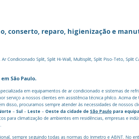
ção, conserto, reparo, higienização e man
Condicionado Split, Split Hi-Wall, Multisplit, Split Piso-Teto, Spli
 em São Paulo.
cializada em equipamentos de ar condicionado e sistemas de refri
r serviço a nossos clientes em assistência técnica philco. Acima de 
lém disso, procuramos sempre atender às necessidades de nossos cl
Norte
–
Sul
–
Leste
–
Oeste da cidade de
São Paulo
para equip
os para climatização de ambientes em residências, empresas e indú
.
onal, sempre seguindo todas as normas do Inmetro e ABNT. No entan