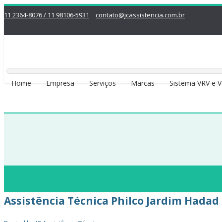
11 2364-8076 / 11 98106-5931
contato@jcassistencia.com.br
Home
Empresa
Serviços
Marcas
Sistema VRV e 
Assistência Técnica Philco Jardim Hadad