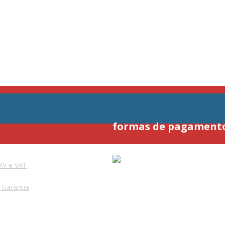
formas de pagament
RV e VRF
e Garantia