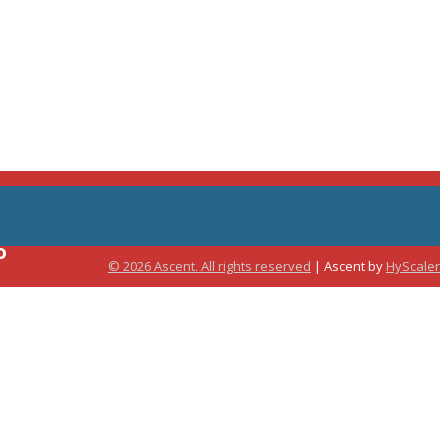
o
© 2026 Ascent. All rights reserved
|
Ascent by
HyScaler