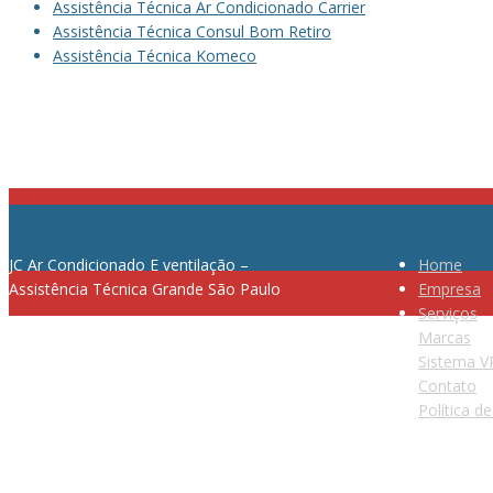
Assistência Técnica Ar Condicionado Carrier
Assistência Técnica Consul Bom Retiro
Assistência Técnica Komeco
JC Ar Condicionado E ventilação –
Home
Assistência Técnica Grande São Paulo
Empresa
Serviços
Marcas
Sistema V
Telefone: (11) 2364-8076
Contato
Política d
E-mail: contato@jcassistencia.com.br