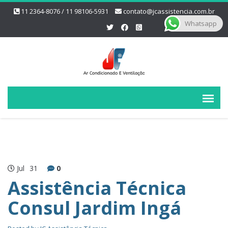
11 2364-8076 / 11 98106-5931
contato@jcassistencia.com.br
Whatsapp
Jul
31
0
Assistência Técnica
Consul Jardim Ingá