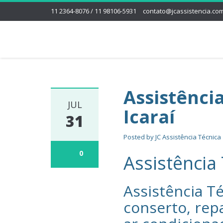
11 2364-8076 / 11 98106-5931
contato@jcassistencia.com
Assistênci
JUL
Icaraí
31
Posted by
JC Assistência Técnica
0
Assistência 
Assistência Té
conserto, rep