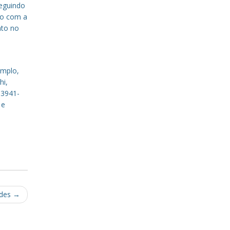
eguindo
to com a
nto no
emplo,
hi,
 3941-
 e
edes
→