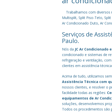
ar condiciona
Trabalhamos com diversos mode
Multisplit, Split Piso-Teto, S
Ar Condicionado Duto, Ar Condi
Serviços de Assis
Paulo.
Nós da
JC Ar Condicionado e
condicionado e sistemas de r
refrigeração e ventilação, com
clientes em assistência técnica
Acima de tudo, utilizamos semp
Assistência Técnica com q
nossos clientes, e resolver 
facilidade todas as regiões:
Ce
equipamentos de Ar Condi
soluções, desenvolvemos proje
Todos os procedimentos são pe