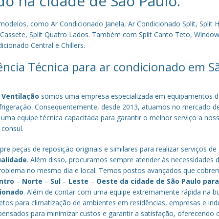
do na cidade de
São Paulo
.
los, como Ar Condicionado Janela, Ar Condicionado Split, Split Hi
plit Cassete, Split Quatro Lados. Também com Split Canto Teto, Window 
cionado Central e Chillers.
tência Técnica para ar condicionado em S
 Ventilação
somos uma empresa especializada em equipamentos d
efrigeração. Consequentemente, desde 2013, atuamos no mercado d
 uma equipe técnica capacitada para garantir o melhor serviço a nos
 consul.
re peças de reposição originais e similares para realizar serviços de
ualidade
. Além disso, procuramos sempre atender às necessidades 
o problema no mesmo dia e local. Temos postos avançados que cobr
ntro
–
Norte
–
Sul
–
Leste
–
Oeste da cidade de
São Paulo
par
cionado
. Além de contar com uma equipe extremamente rápida na b
tos para climatização de ambientes em residências, empresas e indú
nsados para minimizar custos e garantir a satisfação, oferecendo 