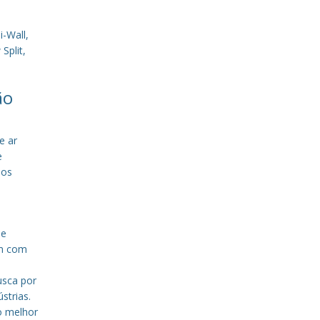
-Wall,
Split,
ão
e ar
e
sos
de
em com
a
usca por
strias.
o melhor