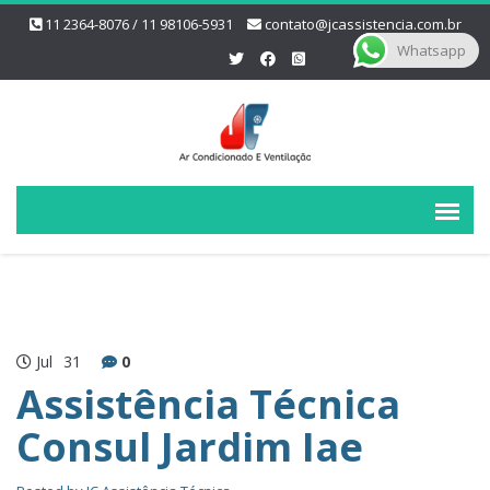
11 2364-8076 / 11 98106-5931
contato@jcassistencia.com.br
Whatsapp
Jul
31
0
Assistência Técnica
Consul Jardim Iae