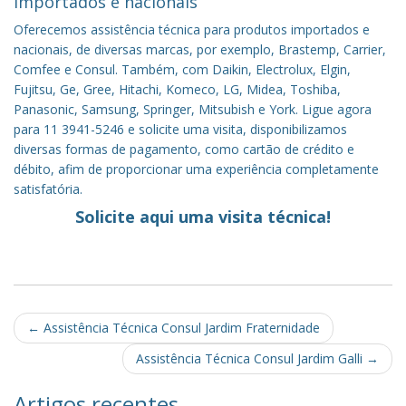
importados e nacionais
Oferecemos assistência técnica para produtos importados e
nacionais, de diversas marcas, por exemplo, Brastemp, Carrier,
Comfee e Consul. Também, com Daikin, Electrolux, Elgin,
Fujitsu, Ge, Gree, Hitachi, Komeco, LG, Midea, Toshiba,
Panasonic, Samsung, Springer, Mitsubish e York. Ligue agora
para 11 3941-5246 e solicite uma visita, disponibilizamos
diversas formas de pagamento, como cartão de crédito e
débito, afim de proporcionar uma experiência completamente
satisfatória.
Solicite aqui uma visita técnica!
Post
←
Assistência Técnica Consul Jardim Fraternidade
navigation
Assistência Técnica Consul Jardim Galli
→
Artigos recentes