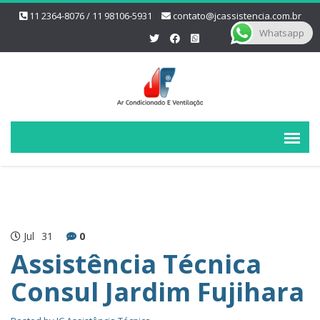
11 2364-8076 / 11 98106-5931
contato@jcassistencia.com.br
Whatsapp
Jul
31
0
Assistência Técnica
Consul Jardim Fujihara