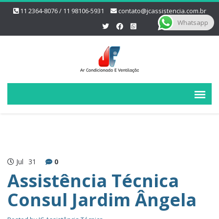
11 2364-8076 / 11 98106-5931
contato@jcassistencia.com.br
Whatsapp
Jul
31
0
Assistência Técnica
Consul Jardim Ângela