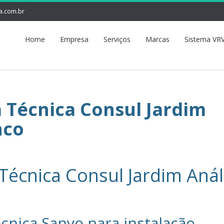
a.com.br
Home
Empresa
Serviços
Marcas
Sistema VRV
a Técnica Consul Jardim
nco
 Técnica Consul Jardim Anál
cnica Sanyo‎ para instalação,