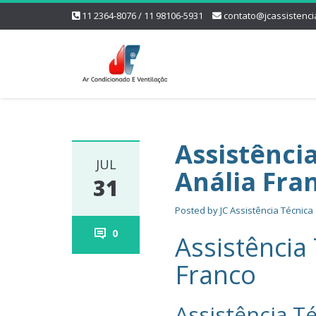
11 2364-8076 / 11 98106-5931
contato@jcassistenci
Assistênci
JUL
Anália Fra
31
Posted by
JC Assistência Técnica
0
Assistência
Franco
Assistência Té