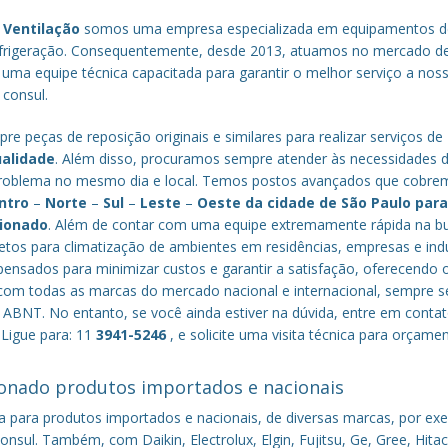
 Ventilação
somos uma empresa especializada em equipamentos d
efrigeração. Consequentemente, desde 2013, atuamos no mercado d
 uma equipe técnica capacitada para garantir o melhor serviço a nos
 consul.
re peças de reposição originais e similares para realizar serviços de
ualidade
. Além disso, procuramos sempre atender às necessidades 
o problema no mesmo dia e local. Temos postos avançados que cobr
ntro
–
Norte
–
Sul
–
Leste
–
Oeste da cidade de
São Paulo
par
cionado
. Além de contar com uma equipe extremamente rápida na b
tos para climatização de ambientes em residências, empresas e indú
nsados para minimizar custos e garantir a satisfação, oferecendo 
om todas as marcas do mercado nacional e internacional, sempre s
ABNT. No entanto, se você ainda estiver na dúvida, entre em conta
 Ligue para: 11
3941-5246
, e solicite uma visita técnica para orçame
onado produtos importados e nacionais
a para produtos importados e nacionais, de diversas marcas, por ex
nsul. Também, com Daikin, Electrolux, Elgin, Fujitsu, Ge, Gree, Hitac