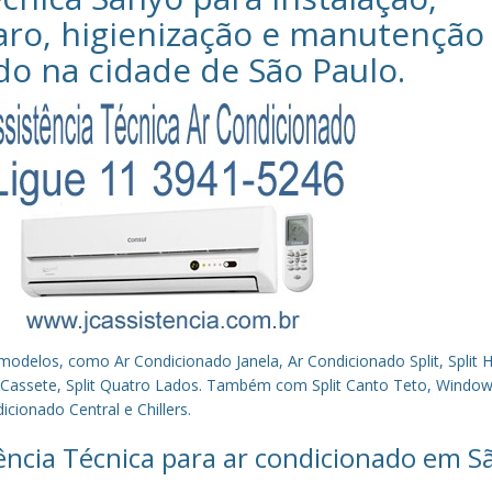
aro, higienização e manutenção
do na cidade de
São Paulo
.
los, como Ar Condicionado Janela, Ar Condicionado Split, Split Hi
plit Cassete, Split Quatro Lados. Também com Split Canto Teto, Window 
cionado Central e Chillers.
tência Técnica para ar condicionado em S