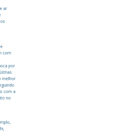
e ar
e
sos
de
em com
a
usca por
strias.
o melhor
eguindo
to com a
nto no
emplo,
hi,