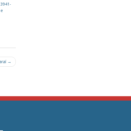
 3941-
 e
araí
→