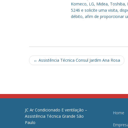
Komeco, LG, Midea, Toshiba, P
5246 e solicite uma visita, di
débito, afim de proporcionar 
Post
←
Assistência Técnica Consul Jardim Ana Rosa
navigation
JC Ar Condicionado E ventilação –
Home
Assistência Técnica Grande São
Paulo
Empres