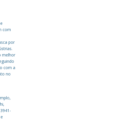
de
em com
a
usca por
strias.
o melhor
eguindo
to com a
nto no
emplo,
hi,
 3941-
 e