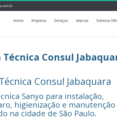
a.com.br
Home
Empresa
Serviços
Marcas
Sistema VRV
a Técnica Consul Jabaqua
 Técnica Consul Jabaquara
cnica Sanyo‎ para instalação,
aro, higienização e manutenção
do na cidade de
São Paulo
.