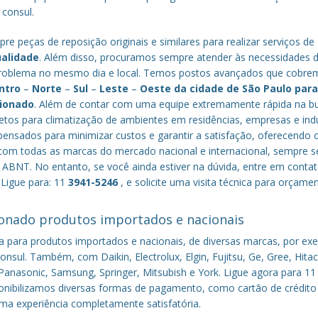
 consul.
re peças de reposição originais e similares para realizar serviços de
ualidade
. Além disso, procuramos sempre atender às necessidades 
o problema no mesmo dia e local. Temos postos avançados que cobr
ntro
–
Norte
–
Sul
–
Leste
–
Oeste da cidade de
São Paulo
par
cionado
. Além de contar com uma equipe extremamente rápida na b
tos para climatização de ambientes em residências, empresas e indú
nsados para minimizar custos e garantir a satisfação, oferecendo 
om todas as marcas do mercado nacional e internacional, sempre s
ABNT. No entanto, se você ainda estiver na dúvida, entre em conta
 Ligue para: 11
3941-5246
, e solicite uma visita técnica para orçame
onado produtos importados e nacionais
a para produtos importados e nacionais, de diversas marcas, por ex
nsul. Também, com Daikin, Electrolux, Elgin, Fujitsu, Ge, Gree, Hitac
anasonic, Samsung, Springer, Mitsubish e York. Ligue agora para 11
sponibilizamos diversas formas de pagamento, como cartão de crédito
uma experiência completamente satisfatória.