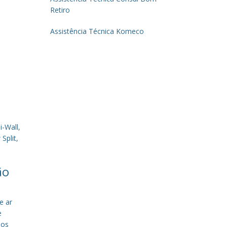
Retiro
Assistência Técnica Komeco
-Wall,
Split,
ão
e ar
e
sos