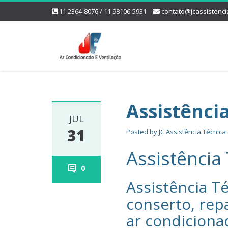
11 2364-8076 / 11 98106-5931
contato@jcassistenci
Assistênci
JUL
31
Posted by
JC Assistência Técnica
Assistência
0
Assistência Té
conserto, rep
ar condiciona