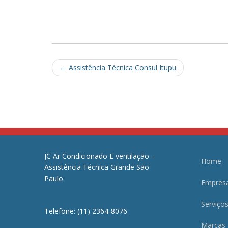
Post
←
Assistência Técnica Consul Itupu
navigation
JC Ar Condicionado E ventilação –
Home
Assistência Técnica Grande São
Paulo
Empres
Serviço
Telefone: (11) 2364-8076
Marcas