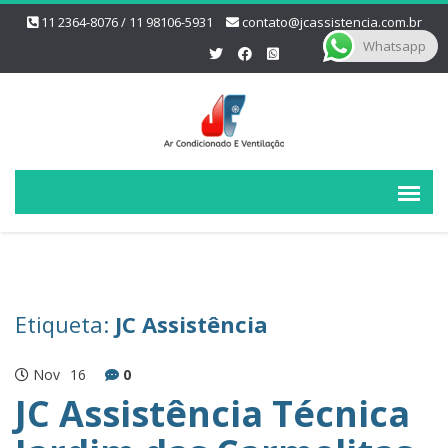
11 2364-8076 / 11 98106-5931
contato@jcassistencia.com.br
Whatsapp
Etiqueta:
JC Assistência
Nov
16
0
JC Assistência Técnica