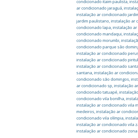
condicionado itaim paulista
,
inst
ar condicionado jaraguá
,
instala
instalação ar condicionado jardim
jardim paulistano
,
instalação ar 
condicionado lapa
,
instalação ar
condicionado mandaqui
,
instala
condicionado morumbi
,
instalaç
condicionado parque são domin
instalação ar condicionado peru
instalação ar condicionado pirit
instalação ar condicionado santa 
santana
,
instalação ar condicio
condicionado são domingos
,
ins
ar condicionado sp
,
instalação a
condicionado tatuapé
,
instalaçã
condicionado vila bonilha
,
instal
instalação ar condicionado vila 
medeiros
,
instalação ar condicio
condicionado vila olímpia
,
instal
instalação ar condicionado vila z
instalação ar condicionado zona