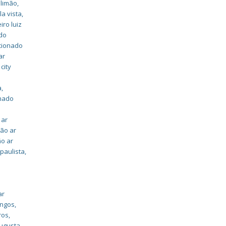
 limão
,
la vista
,
iro luiz
ado
icionado
ar
city
a
,
onado
 ar
ção ar
ão ar
 paulista
,
ar
ingos
,
ros
,
augusta
,