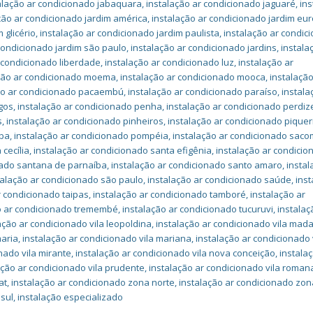
alação ar condicionado jabaquara
,
instalação ar condicionado jaguaré
,
in
ção ar condicionado jardim américa
,
instalação ar condicionado jardim eu
 glicério
,
instalação ar condicionado jardim paulista
,
instalação ar condic
condicionado jardim são paulo
,
instalação ar condicionado jardins
,
instala
 condicionado liberdade
,
instalação ar condicionado luz
,
instalação ar
ção ar condicionado moema
,
instalação ar condicionado mooca
,
instalação
ão ar condicionado pacaembú
,
instalação ar condicionado paraíso
,
instala
gos
,
instalação ar condicionado penha
,
instalação ar condicionado perdiz
s
,
instalação ar condicionado pinheiros
,
instalação ar condicionado piquer
uba
,
instalação ar condicionado pompéia
,
instalação ar condicionado sac
cecília
,
instalação ar condicionado santa efigênia
,
instalação ar condici
nado santana de parnaíba
,
instalação ar condicionado santo amaro
,
instal
talação ar condicionado são paulo
,
instalação ar condicionado saúde
,
ins
r condicionado taipas
,
instalação ar condicionado tamboré
,
instalação ar
o ar condicionado tremembé
,
instalação ar condicionado tucuruvi
,
instalaç
ação ar condicionado vila leopoldina
,
instalação ar condicionado vila mad
maria
,
instalação ar condicionado vila mariana
,
instalação ar condicionado 
nado vila mirante
,
instalação ar condicionado vila nova conceição
,
instala
ação ar condicionado vila prudente
,
instalação ar condicionado vila roman
at
,
instalação ar condicionado zona norte
,
instalação ar condicionado zon
 sul
,
instalação especializado