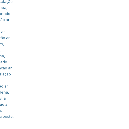
stalação
ropa
,
ionado
ção ar
 ar
ção ar
es
,
i
,
omã
,
onado
ação ar
talação
ão ar
alena
,
vila
ção ar
a
,
a oeste
,