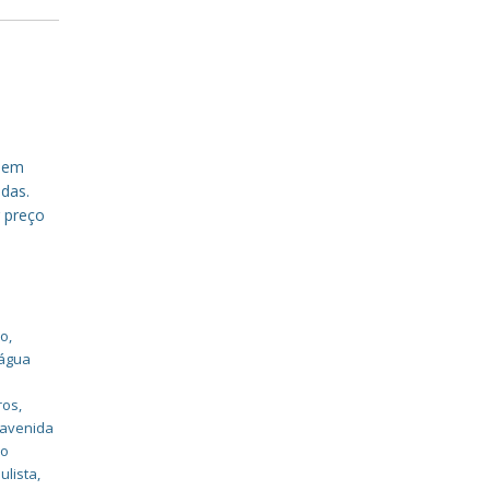
a em
das.
r preço
ão
,
 água
ros
,
 avenida
do
ulista
,