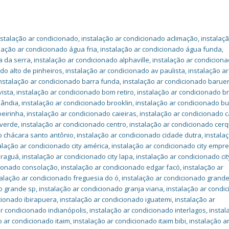
nstalação ar condicionado
,
instalação ar condicionado aclimação
,
instalaçã
lação ar condicionado água fria
,
instalação ar condicionado água funda
,
a da serra
,
instalação ar condicionado alphaville
,
instalação ar condiciona
do alto de pinheiros
,
instalação ar condicionado av paulista
,
instalação ar
nstalação ar condicionado barra funda
,
instalação ar condicionado baruer
vista
,
instalação ar condicionado bom retiro
,
instalação ar condicionado b
lândia
,
instalação ar condicionado brooklin
,
instalação ar condicionado b
oeirinha
,
instalação ar condicionado caieiras
,
instalação ar condicionado 
 verde
,
instalação ar condicionado centro
,
instalação ar condicionado cerq
o chácara santo antônio
,
instalação ar condicionado cidade dutra
,
instala
alação ar condicionado city américa
,
instalação ar condicionado city empre
jaraguá
,
instalação ar condicionado city lapa
,
instalação ar condicionado cit
cionado consolação
,
instalação ar condicionado edgar facó
,
instalação ar
talação ar condicionado freguesia do ó
,
instalação ar condicionado grand
do grande sp
,
instalação ar condicionado granja viana
,
instalação ar condi
cionado ibirapuera
,
instalação ar condicionado iguatemi
,
instalação ar
ar condicionado indianópolis
,
instalação ar condicionado interlagos
,
instal
o ar condicionado itaim
,
instalação ar condicionado itaim bibi
,
instalação a