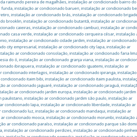
nida raimundo pereira de magalhães
,
instalação ar condicionado bairro do
a funda
,
instalação ar condicionado barueri
,
instalação ar condicionado be
etiro
,
instalação ar condicionado brás
,
instalação ar condicionado brigade
ado brooklin
,
instalação ar condicionado butantã
,
instalação ar condicion
icionado caieiras
,
instalação ar condicionado cambuci
,
instalação ar cond
ionado casa verde
,
instalação ar condicionado cerqueira césar
,
instalação 
ônio
,
instalação ar condicionado cidade jardim
,
instalação ar condicionado 
ado city empresarial
,
instalação ar condicionado city lapa
,
instalação ar
stalação ar condicionado consolação
,
instalação ar condicionado faria lim
uesia do ó
,
instalação ar condicionado granja viana
,
instalação ar condici
cionado ibirapuera
,
instalação ar condicionado iguatemi
,
instalação ar
ar condicionado interlagos
,
instalação ar condicionado ipiranga
,
instalação
 condicionado itaim bibi
,
instalação ar condicionado itaim paulista
,
instala
ção ar condicionado jaguaré
,
instalação ar condicionado jaraguá
,
instalaç
stalação ar condicionado jardim europa
,
instalação ar condicionado jardim
m paulistano
,
instalação ar condicionado jardim são paulo
,
instalação ar
 ar condicionado lapa
,
instalação ar condicionado liberdade
,
instalação ar
r condicionado luz
,
instalação ar condicionado mandaqui
,
instalação ar
o ar condicionado mooca
,
instalação ar condicionado morumbi
,
instalação 
ação ar condicionado paraíso
,
instalação ar condicionado parque são dom
ha
,
instalação ar condicionado perdizes
,
instalação ar condicionado pinhei
uba
,
instalação ar condicionado pompéia
,
instalação ar condicionado rua 