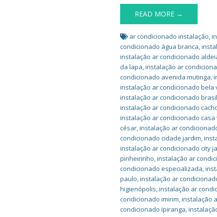
READ MORE →
ar condicionado instalação
,
i
condicionado água branca
,
insta
instalação ar condicionado aldei
da lapa
,
instalação ar condiciona
condicionado avenida mutinga
,
i
instalação ar condicionado bela 
instalação ar condicionado brasi
instalação ar condicionado cach
instalação ar condicionado casa
césar
,
instalação ar condicionad
condicionado cidade jardim
,
inst
instalação ar condicionado city 
pinheirinho
,
instalação ar condi
condicionado especializada
,
ins
paulo
,
instalação ar condiciona
higienópolis
,
instalação ar condi
condicionado imirim
,
instalação 
condicionado ipiranga
,
instalaçã