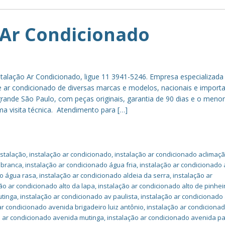
 Ar Condicionado
stalação Ar Condicionado, ligue 11 3941-5246. Empresa especializad
 ar condicionado de diversas marcas e modelos, nacionais e importa
grande São Paulo, com peças originais, garantia de 90 dias e o meno
ma visita técnica. Atendimento para […]
nstalação
,
instalação ar condicionado
,
instalação ar condicionado aclimaç
 branca
,
instalação ar condicionado água fria
,
instalação ar condicionado
do água rasa
,
instalação ar condicionado aldeia da serra
,
instalação ar
ão ar condicionado alto da lapa
,
instalação ar condicionado alto de pinhei
utinga
,
instalação ar condicionado av paulista
,
instalação ar condicionado
ar condicionado avenida brigadeiro luiz antônio
,
instalação ar condiciona
o ar condicionado avenida mutinga
,
instalação ar condicionado avenida pa