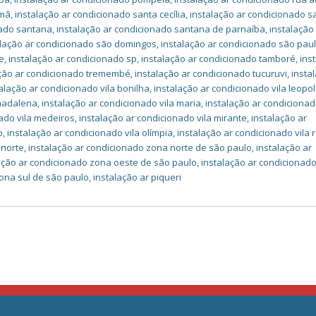
omã
,
instalação ar condicionado santa cecília
,
instalação ar condicionado s
nado santana
,
instalação ar condicionado santana de parnaíba
,
instalação
alação ar condicionado são domingos
,
instalação ar condicionado são pau
e
,
instalação ar condicionado sp
,
instalação ar condicionado tamboré
,
ins
ação ar condicionado tremembé
,
instalação ar condicionado tucuruvi
,
insta
alação ar condicionado vila bonilha
,
instalação ar condicionado vila leopo
 madalena
,
instalação ar condicionado vila maria
,
instalação ar condicionad
nado vila medeiros
,
instalação ar condicionado vila mirante
,
instalação ar
o
,
instalação ar condicionado vila olímpia
,
instalação ar condicionado vila
 norte
,
instalação ar condicionado zona norte de são paulo
,
instalação ar
ação ar condicionado zona oeste de são paulo
,
instalação ar condicionad
zona sul de são paulo
,
instalação ar piqueri