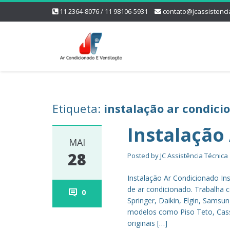
11 2364-8076 / 11 98106-5931
contato@jcassistenci
Etiqueta:
instalação ar condici
Instalação
MAI
28
Posted by
JC Assistência Técnica
Instalação Ar Condicionado In
de ar condicionado. Trabalha 
0
Springer, Daikin, Elgin, Samsu
modelos como Piso Teto, Casset
originais […]