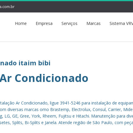
a.com.br
Home
Empresa
Serviços
Marcas
Sistema VRV
onado itaim bibi
 Ar Condicionado
stalação Ar Condicionado, ligue 3941-5246 para instalação de equip
com diversas marcas omo Brastemp, Electrolux, Consul, Carrier, Mide
ng, LG, GE, Gree, York, Rheem, Fujitsu e Hitachi. Manutenção para div
es, Splits, Bi-Splits e Janela. Atende região de São Paulo, com peç