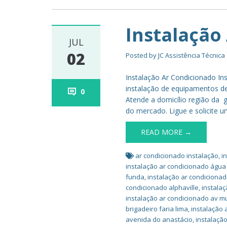
Instalação
JUL
02
Posted by
JC Assistência Técnica
Instalação Ar Condicionado In
instalação de equipamentos de
0
Atende a domicílio região da 
do mercado. Ligue e solicite u
READ MORE →
ar condicionado instalação
,
i
instalação ar condicionado água
funda
,
instalação ar condiciona
condicionado alphaville
,
instalaç
instalação ar condicionado av m
brigadeiro faria lima
,
instalação 
avenida do anastácio
,
instalaçã