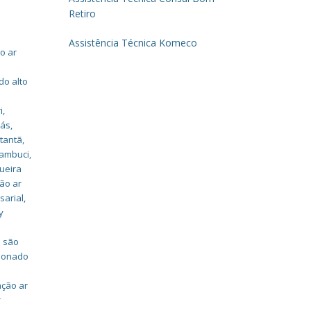
Retiro
Assistência Técnica Komeco
o ar
do alto
i
,
rás
,
utantã
,
cambuci
,
ueira
ção ar
sarial
,
y
e são
cionado
ação ar
r