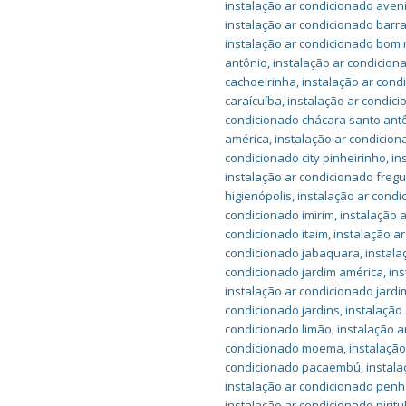
instalação ar condicionado ave
instalação ar condicionado barr
instalação ar condicionado bom r
antônio
,
instalação ar condicion
cachoeirinha
,
instalação ar cond
caraícuíba
,
instalação ar condic
condicionado chácara santo ant
américa
,
instalação ar condicion
condicionado city pinheirinho
,
in
instalação ar condicionado freg
higienópolis
,
instalação ar condi
condicionado imirim
,
instalação 
condicionado itaim
,
instalação ar
condicionado jabaquara
,
instala
condicionado jardim américa
,
in
instalação ar condicionado jardi
condicionado jardins
,
instalação
condicionado limão
,
instalação a
condicionado moema
,
instalaçã
condicionado pacaembú
,
instal
instalação ar condicionado pen
instalação ar condicionado pirit