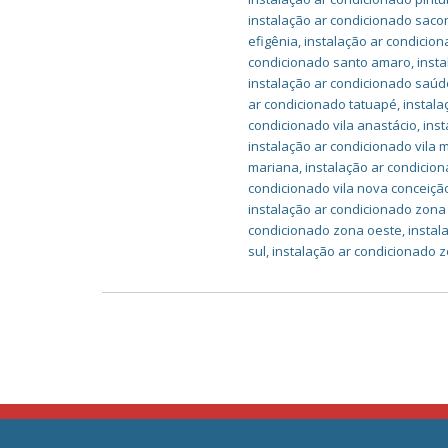
instalação ar condicionado sac
efigênia
,
instalação ar condicio
condicionado santo amaro
,
inst
instalação ar condicionado saúd
ar condicionado tatuapé
,
instal
condicionado vila anastácio
,
inst
instalação ar condicionado vila
mariana
,
instalação ar condicio
condicionado vila nova conceiçã
instalação ar condicionado zona
condicionado zona oeste
,
instal
sul
,
instalação ar condicionado 