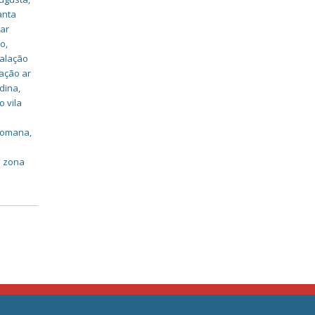
anta
 ar
lo
,
talação
lação ar
ldina
,
o vila
 romana
,
o zona