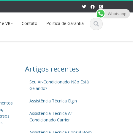
Whatsapp
 e VRF
Contato
Política de Garantia
Artigos recentes
Seu Ar-Condicionado Não Está
Gelando?
Assistência Técnica Elgin
amentos
a,
Assistência Técnica Ar
ersos
Condicionado Carrier
as
Assistência Técnica Consul Bom