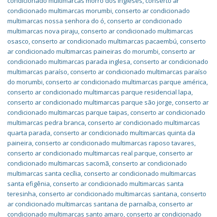
condicionado multimarcas morro dos ingleses
,
conserto ar
condicionado multimarcas morumbi
,
conserto ar condicionado
multimarcas nossa senhora do ó
,
conserto ar condicionado
multimarcas nova piraju
,
conserto ar condicionado multimarcas
osasco
,
conserto ar condicionado multimarcas pacaembú
,
conserto
ar condicionado multimarcas paineiras do morumbi
,
conserto ar
condicionado multimarcas parada inglesa
,
conserto ar condicionado
multimarcas paraíso
,
conserto ar condicionado multimarcas paraíso
do morumbi
,
conserto ar condicionado multimarcas parque américa
,
conserto ar condicionado multimarcas parque residencial lapa
,
conserto ar condicionado multimarcas parque são jorge
,
conserto ar
condicionado multimarcas parque taipas
,
conserto ar condicionado
multimarcas pedra branca
,
conserto ar condicionado multimarcas
quarta parada
,
conserto ar condicionado multimarcas quinta da
paineira
,
conserto ar condicionado multimarcas raposo tavares
,
conserto ar condicionado multimarcas real parque
,
conserto ar
condicionado multimarcas sacomã
,
conserto ar condicionado
multimarcas santa cecília
,
conserto ar condicionado multimarcas
santa efigênia
,
conserto ar condicionado multimarcas santa
teresinha
,
conserto ar condicionado multimarcas santana
,
conserto
ar condicionado multimarcas santana de parnaíba
,
conserto ar
condicionado multimarcas santo amaro
,
conserto ar condicionado