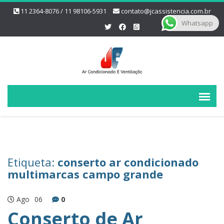
11 2364-8076 / 11 98106-5931
contato@jcassistencia.com.br
Whatsapp
Etiqueta:
conserto ar condicionado
multimarcas campo grande
Ago
06
0
Conserto de Ar