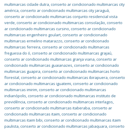
multimarcas cidade dutra
,
conserto ar condicionado multimarcas city
américa
,
conserto ar condicionado multimarcas city jaraguá
,
conserto ar condicionado multimarcas conjunto residencial vista
verde
,
conserto ar condicionado multimarcas consolação
,
conserto
ar condicionado multimarcas cursino
,
conserto ar condicionado
multimarcas engenheiro goulart
,
conserto ar condicionado
multimarcas ermelino matarazzo
,
conserto ar condicionado
multimarcas ferreira
,
conserto ar condicionado multimarcas
freguesia do ó
,
conserto ar condicionado multimarcas grajaú
,
conserto ar condicionado multimarcas granja viana
,
conserto ar
condicionado multimarcas guaianazes
,
conserto ar condicionado
multimarcas guapira
,
conserto ar condicionado multimarcas horto
florestal
,
conserto ar condicionado multimarcas ibirapuera
,
conserto
ar condicionado multimarcas iguatemi
,
conserto ar condicionado
multimarcas imirim
,
conserto ar condicionado multimarcas
indianópolis
,
conserto ar condicionado multimarcas instituto de
previdência
,
conserto ar condicionado multimarcas interlagos
,
conserto ar condicionado multimarcas itaberaba
,
conserto ar
condicionado multimarcas itaim
,
conserto ar condicionado
multimarcas itaim bibi
,
conserto ar condicionado multimarcas itaim
paulista
,
conserto ar condicionado multimarcas jabaquara
,
conserto