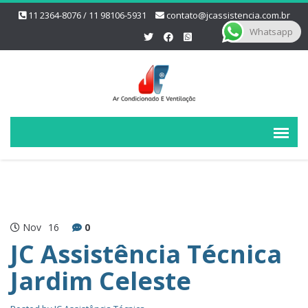
11 2364-8076 / 11 98106-5931
contato@jcassistencia.com.br
Whatsapp
Nov
16
0
JC Assistência Técnica
Jardim Celeste