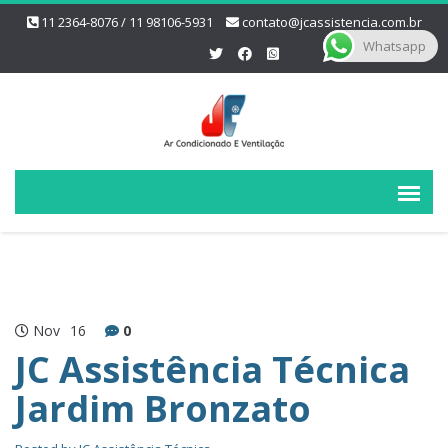
11 2364-8076 / 11 98106-5931
contato@jcassistencia.com.br
Whatsapp
Nov
16
0
JC Assistência Técnica
Jardim Bronzato