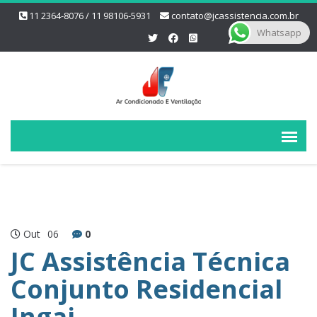
11 2364-8076 / 11 98106-5931
contato@jcassistencia.com.br
Whatsapp
Out
06
0
JC Assistência Técnica
Conjunto Residencial
Ingai