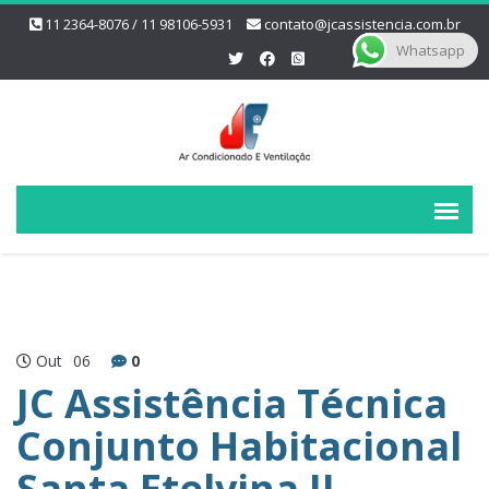
11 2364-8076 / 11 98106-5931
contato@jcassistencia.com.br
Whatsapp
Out
06
0
JC Assistência Técnica
Conjunto Habitacional
Santa Etelvina II