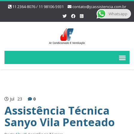
11 2364-8076 / 11 98106-5931
contato@jcassistencia.com.br
Whatsapp
Jul
23
0
Assistência Técnica
Sanyo Vila Penteado