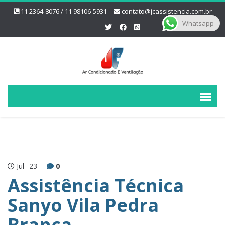
11 2364-8076 / 11 98106-5931
contato@jcassistencia.com.br
Whatsapp
Jul
23
0
Assistência Técnica
Sanyo Vila Pedra
Branca