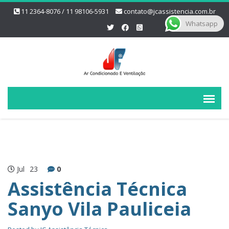
11 2364-8076 / 11 98106-5931
contato@jcassistencia.com.br
Whatsapp
Jul
23
0
Assistência Técnica
Sanyo Vila Pauliceia