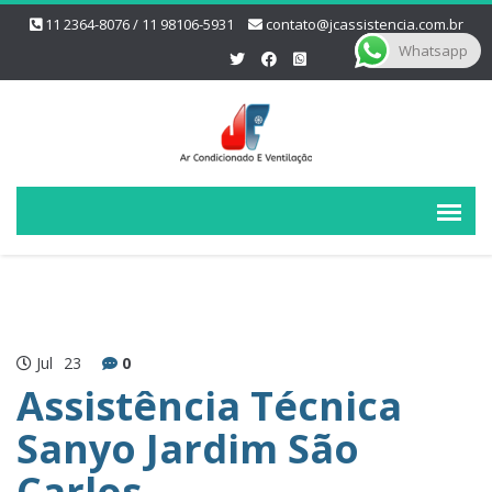
11 2364-8076 / 11 98106-5931
contato@jcassistencia.com.br
Whatsapp
Jul
23
0
Assistência Técnica
Sanyo Jardim São
Carlos