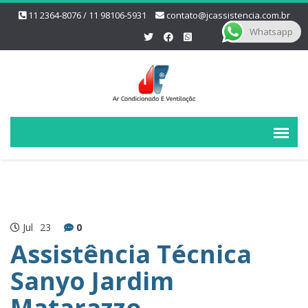
11 2364-8076 / 11 98106-5931
contato@jcassistencia.com.br
Whatsapp
Jul
23
0
Assistência Técnica
Sanyo Jardim
Matarazzo