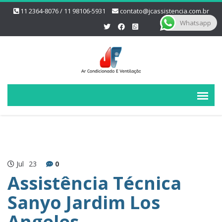
11 2364-8076 / 11 98106-5931
contato@jcassistencia.com.br
Whatsapp
Jul
23
0
Assistência Técnica
Sanyo Jardim Los
Angeles