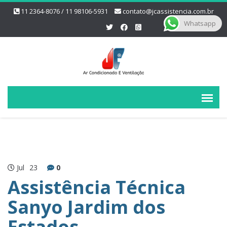
11 2364-8076 / 11 98106-5931
contato@jcassistencia.com.br
Whatsapp
Jul
23
0
Assistência Técnica
Sanyo Jardim dos
Estados