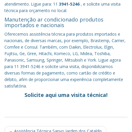
atendimento. Ligue para: 11
3941-5246
, e solicite uma visita
técnica para orçamento no local.
Manutenção ar condicionado produtos
importados e nacionais
Oferecemos assistência técnica para produtos importados e
nacionais, de diversas marcas, por exemplo, Brastemp, Carrier,
Comfee e Consul. Também, com Daikin, Electrolux, Elgin,
Fujitsu, Ge, Gree, Hitachi, Komeco, LG, Midea, Toshiba,
Panasonic, Samsung, Springer, Mitsubish e York. Ligue agora
para 11 3941-5246 e solicite uma visita, disponibilizamos
diversas formas de pagamento, como cartão de crédito e
débito, afim de proporcionar uma experiência completamente
satisfatória.
Solicite aqui uma visita técnica!
Post
←
Assistência Técnica Sanyo Jardim dos Cataldis