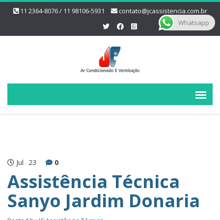
11 2364-8076 / 11 98106-5931
contato@jcassistencia.com.br
Whatsapp
Jul
23
0
Assistência Técnica
Sanyo Jardim Donaria