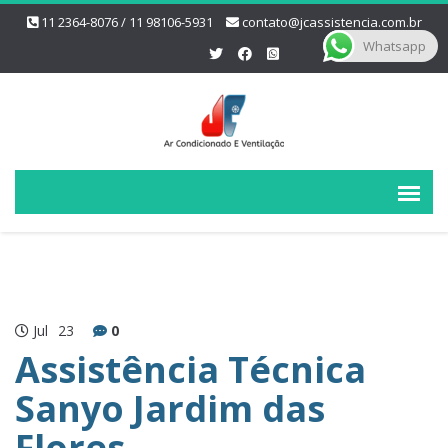
11 2364-8076 / 11 98106-5931
contato@jcassistencia.com.br
Whatsapp
Jul
23
0
Assistência Técnica
Sanyo Jardim das
Flores