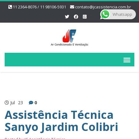
11 2364-8076 / 11 98106-5931
contato@jcassistencia.com.br
Whatsapp
Jul
23
0
Assistência Técnica
Sanyo Jardim Colibri