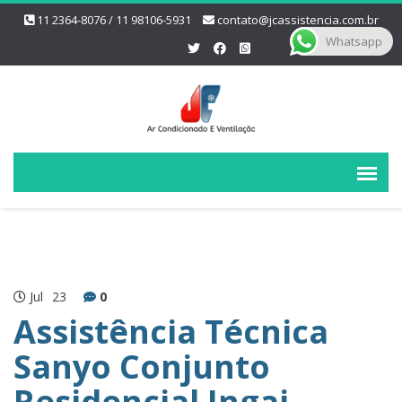
11 2364-8076 / 11 98106-5931
contato@jcassistencia.com.br
Whatsapp
Jul
23
0
Assistência Técnica
Sanyo Conjunto
Residencial Ingai